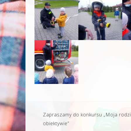
Nawigacja
Zapraszamy do konkursu „Moja rodz
wpisu
obiektywie”