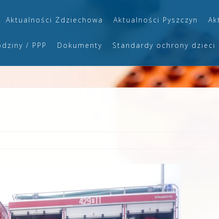
Aktualności Zdziechowa
Aktualności Pyszczyn
Ak
odziny / PPP
Dokumenty
Standardy ochrony dzieci