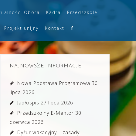
tualności Obora
Kadra
Przedszkole
Projekt unijny
Kontakt
NAJNOWSZE INFORMACJE
Nowa Podstawa Programowa
30
lipca 2026
Jadłospis
27 lipca 2026
Przedszkolny E-Mentor
30
czerwca 2026
Dyżur wakacyjny – zasady