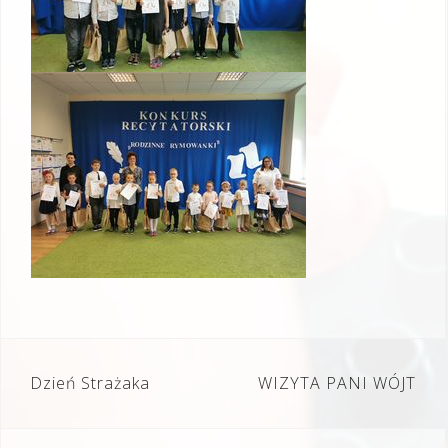
Nawigacja
Dzień Strażaka
WIZYTA PANI WÓJT
wpisu