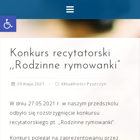
Skip
to
Otwórz pasek narzędzi
content
Konkurs recytatorski
,,Rodzinne rymowanki”
29 maja 2021
Aktualności Pyszczyn
W dniu 27.05.2021 r. w naszym przedszkolu
odbyło się rozstrzygnięcie konkursu
recytatorskiego pt. ,,Rodzinne rymowanki”.
Konkurs polegał na zaprezentowaniu przez