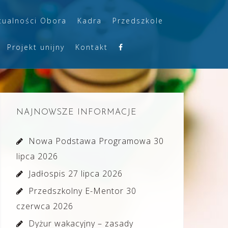
tualności Obora
Kadra
Przedszkole
Projekt unijny
Kontakt
NAJNOWSZE INFORMACJE
Nowa Podstawa Programowa
30
lipca 2026
Jadłospis
27 lipca 2026
Przedszkolny E-Mentor
30
czerwca 2026
Dyżur wakacyjny – zasady