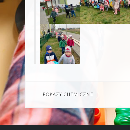
Nawigacja
POKAZY CHEMICZNE
wpisu