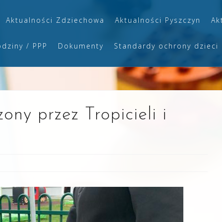
Aktualności Zdziechowa
Aktualności Pyszczyn
Ak
odziny / PPP
Dokumenty
Standardy ochrony dzieci
ny przez Tropicieli i