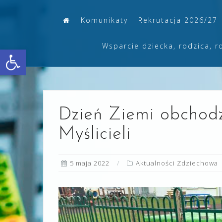
Skip
Komunikaty
Rekrutacja 2026/27
to
content
Wsparcie dziecka, rodzica, r
Otwórz pasek narzędzi
Dzień Ziemi obchodzo
Myślicieli
5 maja 2022
Aktualności Zdziechowa