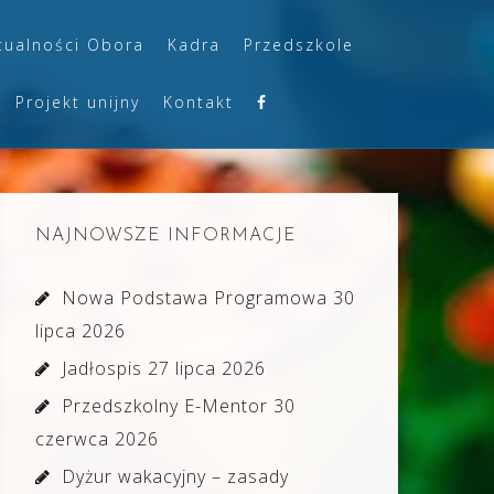
tualności Obora
Kadra
Przedszkole
Projekt unijny
Kontakt
NAJNOWSZE INFORMACJE
Nowa Podstawa Programowa
30
lipca 2026
Jadłospis
27 lipca 2026
Przedszkolny E-Mentor
30
czerwca 2026
Dyżur wakacyjny – zasady