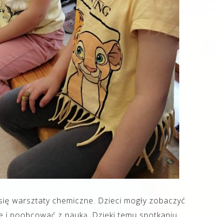
się warsztaty chemiczne. Dzieci mogły zobaczyć
 i poobcować z nauką. Dzięki temu spotkaniu