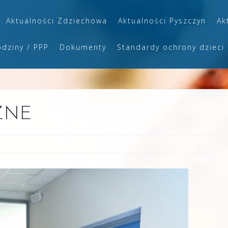
Aktualności Zdziechowa
Aktualności Pyszczyn
Ak
odziny / PPP
Dokumenty
Standardy ochrony dzieci
ZNE