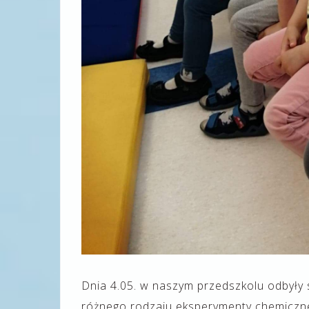
Dnia 4.05. w naszym przedszkolu odbyły 
różnego rodzaju eksperymenty chemiczne