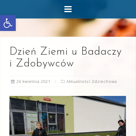
Skip
to
Otwórz pasek narzędzi
content
Dzień Ziemi u Badaczy
i Zdobywców
26 kwietnia 2021
Aktualności Zdziechowa