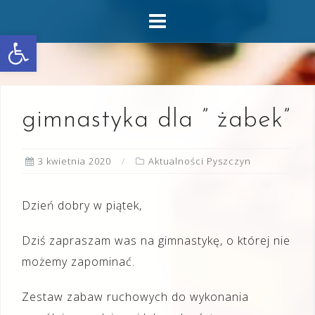
Skip
to
Otwórz pasek narzędzi
content
gimnastyka dla ” żabek”
3 kwietnia 2020
Aktualności Pyszczyn
Dzień dobry w piątek,
Dziś zapraszam was na gimnastykę, o której nie
możemy zapominać.
Zestaw zabaw ruchowych do wykonania