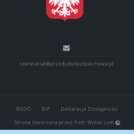
sekretariat@przedszkolezdziechowa.pl
RODO
BIP
Deklaracja Dostępności
Strona stworzona przez
Piotr Wolski.com