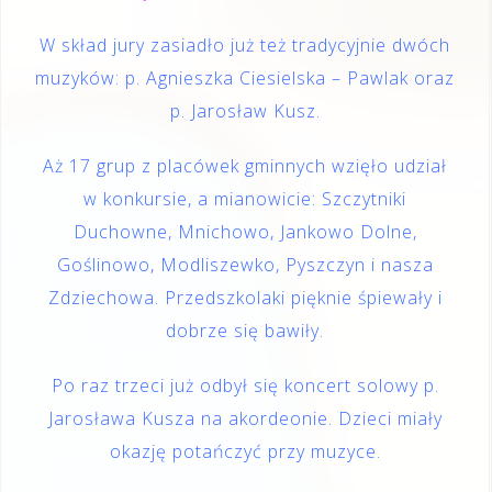
W skład jury zasiadło już też tradycyjnie dwóch
muzyków: p. Agnieszka Ciesielska – Pawlak oraz
p. Jarosław Kusz.
Aż 17 grup z placówek gminnych wzięło udział
w konkursie, a mianowicie: Szczytniki
Duchowne, Mnichowo, Jankowo Dolne,
Goślinowo, Modliszewko, Pyszczyn i nasza
Zdziechowa. Przedszkolaki pięknie śpiewały i
dobrze się bawiły.
Po raz trzeci już odbył się koncert solowy p.
Jarosława Kusza na akordeonie. Dzieci miały
okazję potańczyć przy muzyce.