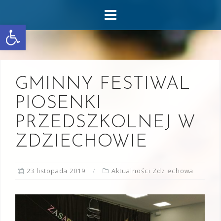
Skip
to
Otwórz pasek narzędzi
content
GMINNY FESTIWAL
PIOSENKI
PRZEDSZKOLNEJ W
ZDZIECHOWIE
23 listopada 2019
Aktualności Zdziechowa