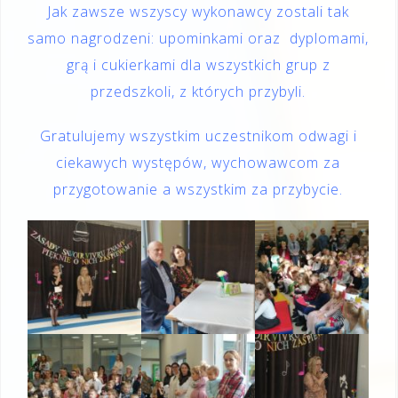
Jak zawsze wszyscy wykonawcy zostali tak
samo nagrodzeni: upominkami oraz dyplomami,
grą i cukierkami dla wszystkich grup z
przedszkoli, z których przybyli.
Gratulujemy wszystkim uczestnikom odwagi i
ciekawych występów, wychowawcom za
przygotowanie a wszystkim za przybycie.