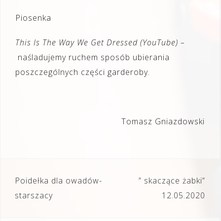
Piosenka
This Is The Way We Get Dressed (YouTube) –
naśladujemy ruchem sposób ubierania
poszczególnych części garderoby.
Tomasz Gniazdowski
Nawigacja
Poidełka dla owadów-
” skaczące żabki”
wpisu
starszacy
12.05.2020