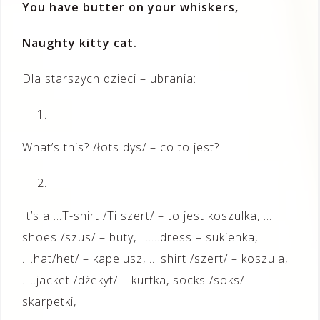
You have butter on your whiskers,
Naughty kitty cat.
Dla starszych dzieci – ubrania:
What’s this? /łots dys/ – co to jest?
It’s a …T-shirt /Ti szert/ – to jest koszulka, …
shoes /szus/ – buty, …….dress – sukienka,
….hat/het/ – kapelusz, ….shirt /szert/ – koszula,
…..jacket /dżekyt/ – kurtka, socks /soks/ –
skarpetki,