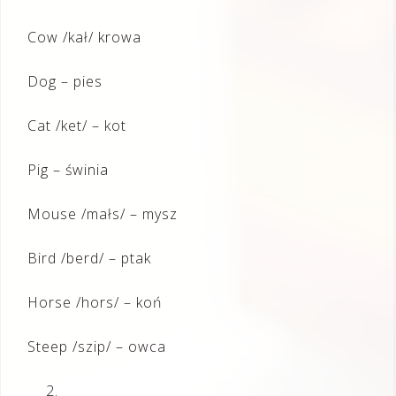
Cow /kał/ krowa
Dog – pies
Cat /ket/ – kot
Pig – świnia
Mouse /małs/ – mysz
Bird /berd/ – ptak
Horse /hors/ – koń
Steep /szip/ – owca