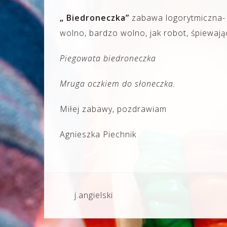
„ Biedroneczka”
zabawa logorytmiczna- 
wolno, bardzo wolno, jak robot, śpiewają
Piegowata biedroneczka
Mruga oczkiem do słoneczka.
Miłej zabawy, pozdrawiam
Agnieszka Piechnik
Nawigacja
j.angielski
wpisu