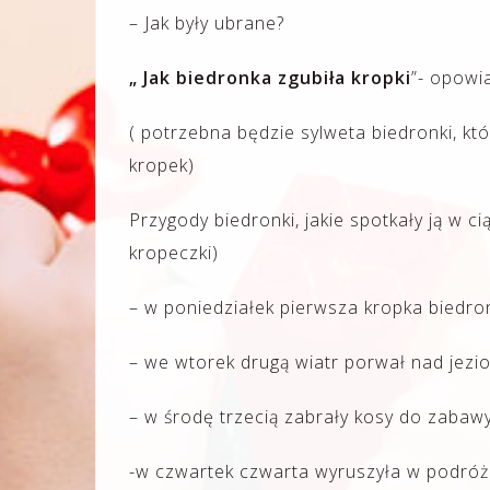
– Jak były ubrane?
„ Jak biedronka zgubiła kropki
”- opowi
( potrzebna będzie sylweta biedronki, 
kropek)
Przygody biedronki, jakie spotkały ją w c
kropeczki)
– w poniedziałek pierwsza kropka biedron
– we wtorek drugą wiatr porwał nad jezi
– w środę trzecią zabrały kosy do zabawy
-w czwartek czwarta wyruszyła w podróż 