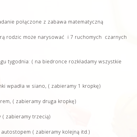
adanie połączone z zabawa matematyczną
którą rodzic może narysować i 7 ruchomych czarnych
iągu tygodnia: ( na biedronce rozkładamy wszystkie
ki wpadła w siano, ( zabieramy 1 kropkę)
orem, ( zabieramy druga kropkę)
 ( zabieramy trzecią)
autostopem ( zabieramy kolejną itd.)