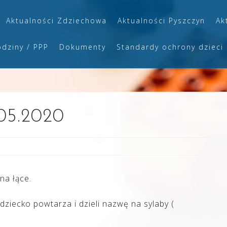
Aktualności Zdziechowa
Aktualności Pyszczyn
Ak
odziny / PPP
Dokumenty
Standardy ochrony dzieci
.05.2020
na łące.
dziecko powtarza i dzieli nazwę na sylaby (