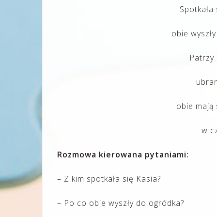
Spotkała s
obie wyszły
Patrzy 
ubra
obie mają
w cz
Rozmowa kierowana pytaniami:
– Z kim spotkała się Kasia?
– Po co obie wyszły do ogródka?