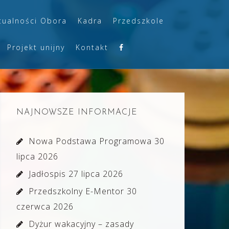
tualności Obora
Kadra
Przedszkole
Projekt unijny
Kontakt
NAJNOWSZE INFORMACJE
Nowa Podstawa Programowa
30
lipca 2026
Jadłospis
27 lipca 2026
Przedszkolny E-Mentor
30
czerwca 2026
Dyżur wakacyjny – zasady