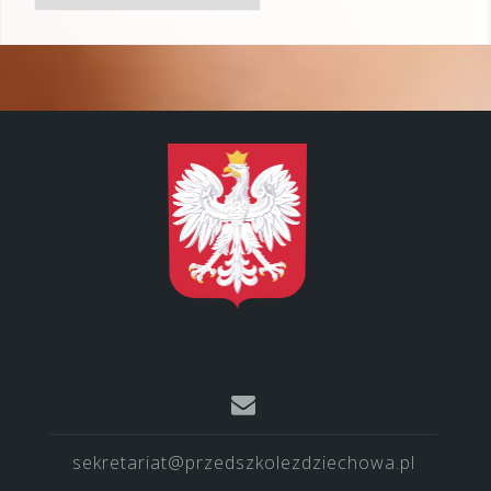
sekretariat@przedszkolezdziechowa.pl