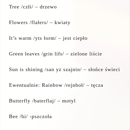
Tree /człi/ – drzewo
Flowers /flałers/ – kwiaty
It’s warm /yts łorm/ – jest ciepło
Green leaves /grin lifs/ – zielone liście
Sun is shining /san yz szajnin/ – słońce świeci
Ewentualnie: Rainbow /rejnboł/ – tęcza
Butterfly /baterflaj/ – motyl
Bee /bi/ -pszczoła