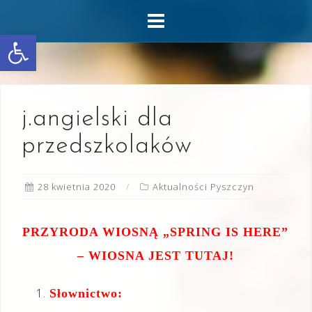
Skip
to
Otwórz pasek narzędzi
content
j.angielski dla
przedszkolaków
28 kwietnia 2020
Aktualności Pyszczyn
PRZYRODA WIOSNĄ „SPRING IS HERE”
– WIOSNA JEST TUTAJ!
Słownictwo: