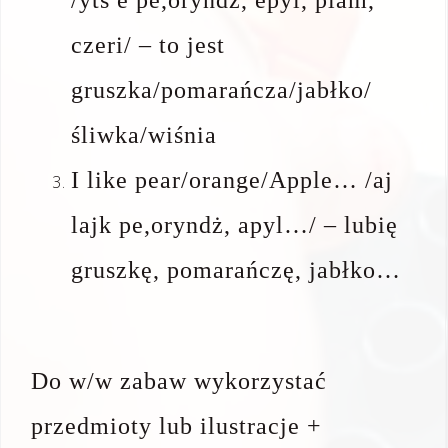
/yts e pe,oryndż, epyl, plam,
czeri/ – to jest
gruszka/pomarańcza/jabłko/
śliwka/wiśnia
I like pear/orange/Apple… /aj
lajk pe,oryndż, apyl…/ – lubię
gruszkę, pomarańczę, jabłko…
Do w/w zabaw wykorzystać
przedmioty lub ilustracje +