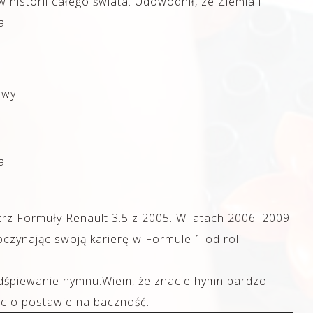
historii całego świata. Udowodnił, ze Ziemia i
a.
owy.
a
strz Formuły Renault 3.5 z 2005. W latach 2006–2009
zynając swoją karierę w Formule 1 od roli
dśpiewanie hymnu.Wiem, że znacie hymn bardzo
ąc o postawie na baczność.