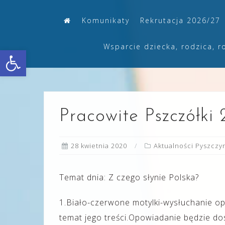
Skip
Komunikaty
Rekrutacja 2026/27
to
content
Wsparcie dziecka, rodzica, r
Otwórz pasek narzędzi
Pracowite Pszczółki 
28 kwietnia 2020
Aktualności Pyszczy
Temat dnia: Z czego słynie Polska?
1.Biało-czerwone motylki-wysłuchanie op
temat jego treści.Opowiadanie będzie 