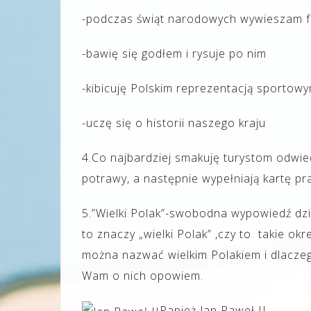
-podczas świąt narodowych wywieszam f
-bawię się godłem i rysuje po nim
-kibicuję Polskim reprezentacją sportow
-uczę się o historii naszego kraju
4.Co najbardziej smakuję turystom odwie
potrawy, a następnie wypełniają kartę pr
5.”Wielki Polak”-swobodna wypowiedź dz
to znaczy „wielki Polak” ,czy to takie o
można nazwać wielkim Polakiem i dlaczego
Wam o nich opowiem.
Papież Jan Paweł II