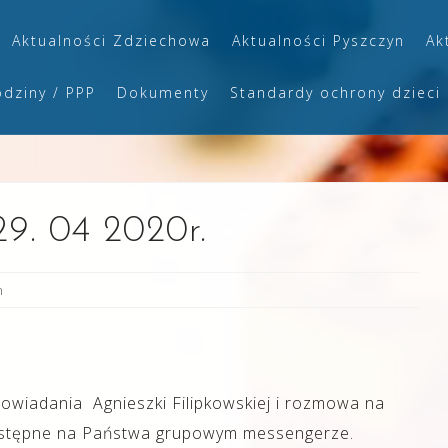
Aktualności Zdziechowa
Aktualności Pyszczyn
Ak
odziny / PPP
Dokumenty
Standardy ochrony dzieci
29. 04 2020r.
n
owiadania Agnieszki Filipkowskiej i rozmowa na
dostępne na Państwa grupowym messengerze.