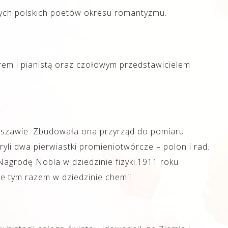
zych polskich poetów okresu romantyzmu.
rem i pianistą oraz czołowym przedstawicielem
arszawie. Zbudowała ona przyrząd do pomiaru
li dwa pierwiastki promieniotwórcze – polon i rad.
Nagrodę Nobla w dziedzinie fizyki.1911 roku
e tym razem w dziedzinie chemii.