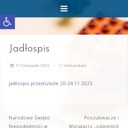
Skip
to
Otwórz pasek narzędzi
content
Jadłospis
17 listopada 2023
Komunikaty
jadłospis przedszkole 20-24.11.2023
Nawigacja
Narodowe Święto
Poszukiwacze i
wpisu
Niepodległości w
Wynalazcy ,,odwiedzili