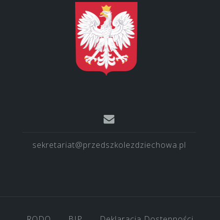
sekretariat@przedszkolezdziechowa.pl
RODO
BIP
Deklaracja Dostępności