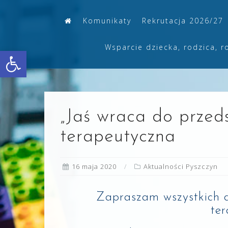
Skip
Komunikaty
Rekrutacja 2026/27
to
content
Wsparcie dziecka, rodzica, r
Otwórz pasek narzędzi
„Jaś wraca do przeds
terapeutyczna
16 maja 2020
Aktualności Pyszczyn
Zapraszam wszystkich do
ter