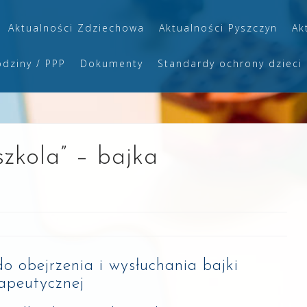
Aktualności Zdziechowa
Aktualności Pyszczyn
Ak
odziny / PPP
Dokumenty
Standardy ochrony dzieci
zkola” – bajka
 obejrzenia i wysłuchania bajki
apeutycznej