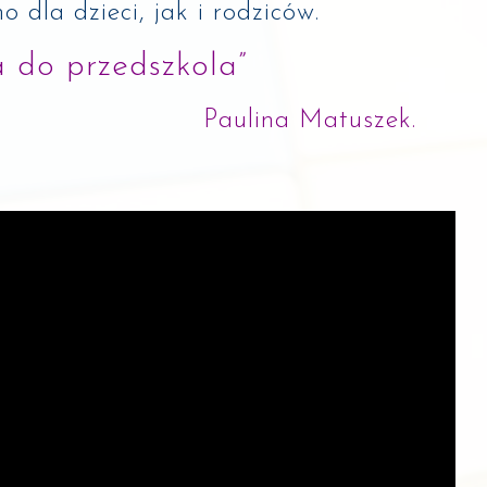
 dla dzieci, jak i rodziców.
a do przedszkola”
Paulina Matuszek.