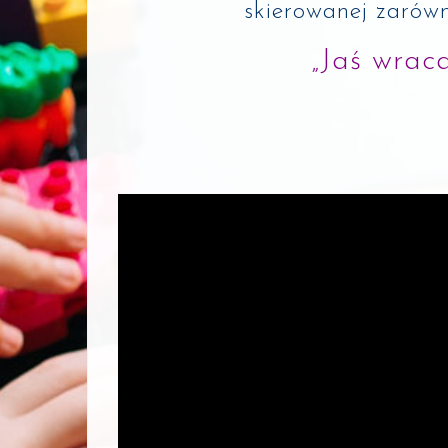
skierowanej zarówno
„Jaś wrac