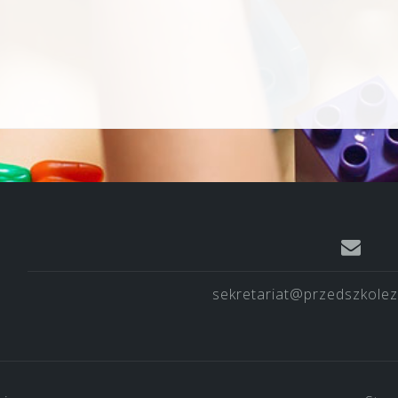
sekretariat@przedszkolez