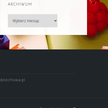
ARCHIWUM
Archiwum
dziechowa.pl