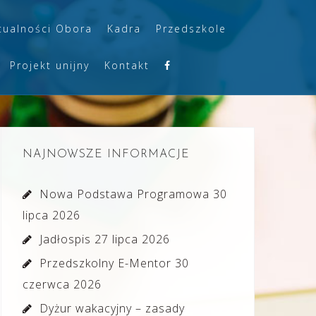
tualności Obora
Kadra
Przedszkole
Projekt unijny
Kontakt
NAJNOWSZE INFORMACJE
Nowa Podstawa Programowa
30
lipca 2026
Jadłospis
27 lipca 2026
Przedszkolny E-Mentor
30
czerwca 2026
Dyżur wakacyjny – zasady