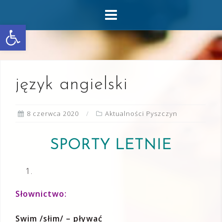
Skip
to
Otwórz pasek narzędzi
content
język angielski
8 czerwca 2020
Aktualności Pyszczyn
SPORTY LETNIE
Słownictwo:
Swim /słim/ – pływać