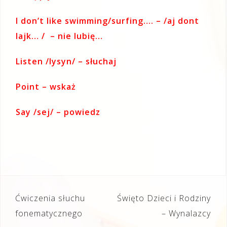
I don’t like swimming/surfing…. – /aj dont
lajk… / – nie lubię…
Listen /lysyn/ – słuchaj
Point – wskaż
Say /sej/ – powiedz
Nawigacja
Ćwiczenia słuchu
Święto Dzieci i Rodziny
wpisu
fonematycznego
– Wynalazcy