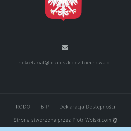
sekretariat@przedszkolezdziechowa.pl
RODO
BIP
Deklaracja Dostępności
Strona stworzona przez
Piotr Wolski.com