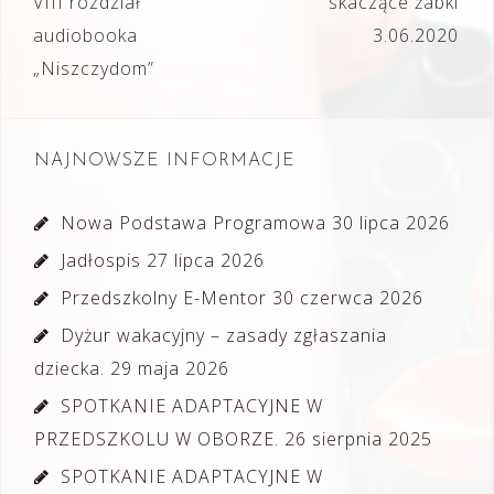
Nawigacja
VIII rozdział
skaczące żabki
wpisu
audiobooka
3.06.2020
„Niszczydom”
NAJNOWSZE INFORMACJE
Nowa Podstawa Programowa
30 lipca 2026
Jadłospis
27 lipca 2026
Przedszkolny E-Mentor
30 czerwca 2026
Dyżur wakacyjny – zasady zgłaszania
dziecka.
29 maja 2026
SPOTKANIE ADAPTACYJNE W
PRZEDSZKOLU W OBORZE.
26 sierpnia 2025
SPOTKANIE ADAPTACYJNE W