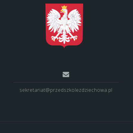
sekretariat@przedszkolezdziechowa.pl