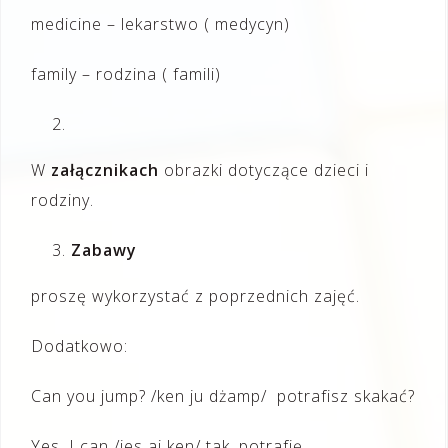
medicine – lekarstwo ( medycyn)
family – rodzina ( famili)
W
załącznikach
obrazki dotyczące dzieci i
rodziny.
Zabawy
proszę wykorzystać z poprzednich zajęć.
Dodatkowo:
Can you jump? /ken ju dżamp/ potrafisz skakać?
Yes, I can /jes aj ken/ tak, potrafię