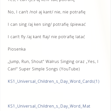
No, I can’t /noł aj kant/ nie, nie potrafię
I can sing /aj ken sing/ potrafię śpiewać
I can’t fly /aj kant flaj/ nie potrafię latać
Piosenka
„Jump, Run, Shout” Walrus Singing oraz „Yes, I
Can!” Super Simple Songs (YouTube)
KS1_Universal_Children_s_Day_Word_Cards(1)
KS1_Universal_Children_s_Day_Word_Mat