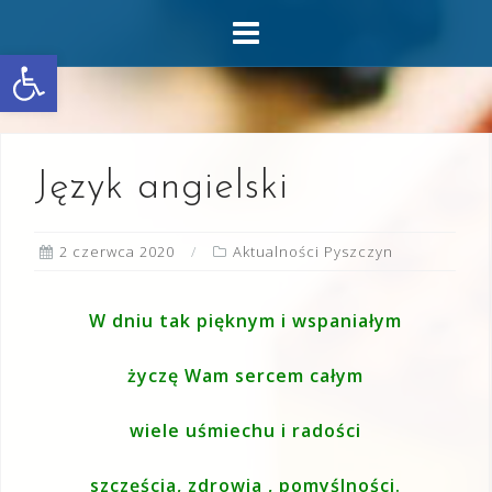
Skip
to
Otwórz pasek narzędzi
content
Język angielski
2 czerwca 2020
Aktualności Pyszczyn
W dniu tak pięknym i wspaniałym
życzę Wam sercem całym
wiele uśmiechu i radości
szczęścia, zdrowia , pomyślności.