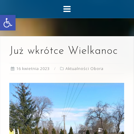
Skip
to
Otwórz pasek narzędzi
content
Już wkrótce Wielkanoc
16 kwietnia 2023
Aktualności Obora