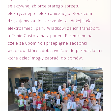
selektywnej zbiórce starego sprzętu
elektrycznego i elektronicznego. Rodzicom
dziękujemy za dostarczenie tak dużej ilości
elektrośmieci, panu Władkowi za ich transport,
a firmie Castorama z panem Przemkiem na
czele za upominki i przepiękne sadzonki
wrzosów. które zdobią wejście do przedszkola i
które dzieci mogły zabrać do domów.