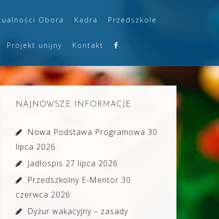
tualności Obora
Kadra
Przedszkole
Projekt unijny
Kontakt
NAJNOWSZE INFORMACJE
Nowa Podstawa Programowa
30
lipca 2026
Jadłospis
27 lipca 2026
Przedszkolny E-Mentor
30
czerwca 2026
Dyżur wakacyjny – zasady