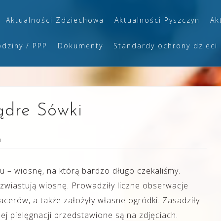
Aktualności Zdziechowa
Aktualności Pyszczyn
Ak
odziny / PPP
Dokumenty
Standardy ochrony dzieci
ądre Sówki
n
u – wiosnę, na którą bardzo długo czekaliśmy.
 zwiastują wiosnę. Prowadziły liczne obserwacje
acerów, a także założyły własne ogródki. Zasadziły
nej pielęgnacji przedstawione są na zdjęciach.