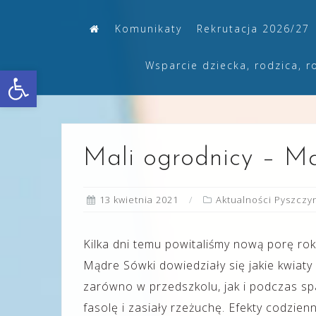
Skip
Komunikaty
Rekrutacja 2026/27
to
content
Wsparcie dziecka, rodzica, r
Otwórz pasek narzędzi
Mali ogrodnicy – M
13 kwietnia 2021
Aktualności Pyszczy
Kilka dni temu powitaliśmy nową porę rok
Mądre Sówki dowiedziały się jakie kwiaty
zarówno w przedszkolu, jak i podczas sp
fasolę i zasiały rzeżuchę. Efekty codzien