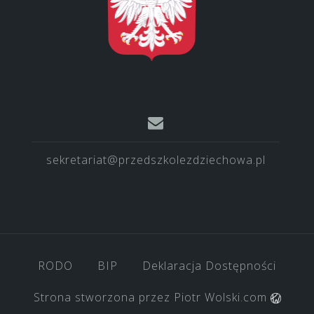
sekretariat@przedszkolezdziechowa.pl
RODO
BIP
Deklaracja Dostępności
Strona stworzona przez
Piotr Wolski.com