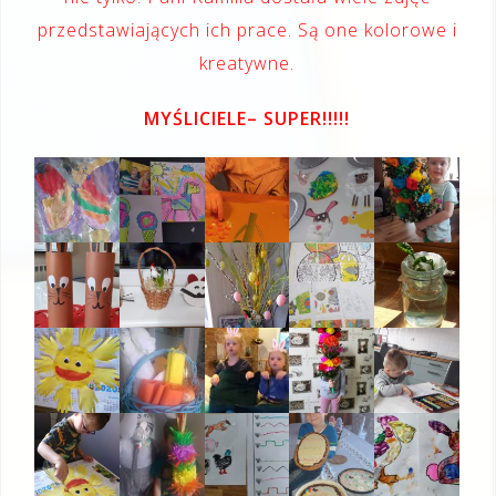
przedstawiających ich prace. Są one kolorowe i
kreatywne.
MYŚLICIELE
– SUPER!!!!!