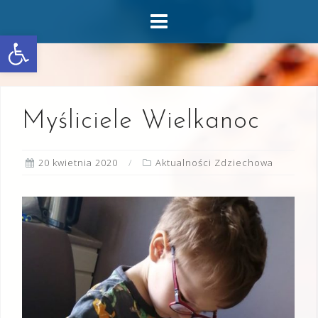
Skip
to
Otwórz pasek narzędzi
content
Myśliciele Wielkanoc
20 kwietnia 2020
Aktualności Zdziechowa