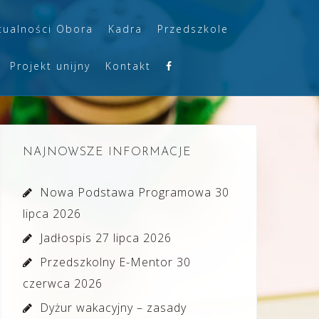
tualności Obora
Kadra
Przedszkole
Projekt unijny
Kontakt
NAJNOWSZE INFORMACJE
Nowa Podstawa Programowa
30
lipca 2026
Jadłospis
27 lipca 2026
Przedszkolny E-Mentor
30
czerwca 2026
Dyżur wakacyjny – zasady