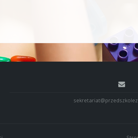
sekretariat@przedszkolez
ci
Stro