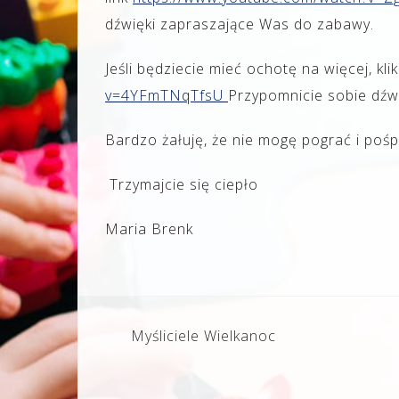
dźwięki zapraszające Was do zabawy.
Jeśli będziecie mieć ochotę na więcej, klik
v=4YFmTNqTfsU
Przypomnicie sobie dźwię
Bardzo żałuję, że nie mogę pograć i pośp
Trzymajcie się ciepło
Maria Brenk
Nawigacja
Myśliciele Wielkanoc
wpisu