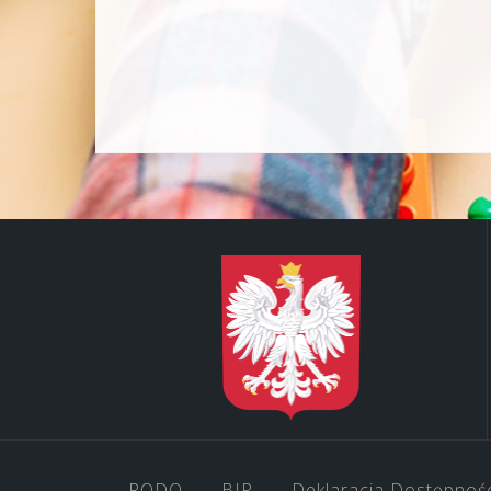
RODO
BIP
Deklaracja Dostępnoś