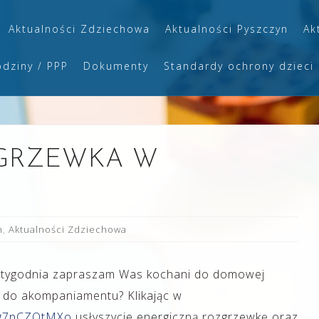
Aktualności Zdziechowa
Aktualności Pyszczyn
Ak
odziny / PPP
Dokumenty
Standardy ochrony dzieci
GRZEWKA W
n
,
Aktualności Zdziechowa
 tygodnia zapraszam Was kochani do domowej
ki do akompaniamentu? Klikając w
Zg7pCZOtMXo
usłyszycie energiczną rozgrzewkę oraz