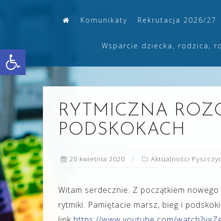
Skip
Komunikaty
Rekrutacja 2026/27
to
content
Wsparcie dziecka, rodzica, r
Otwórz pasek narzędzi
RYTMICZNA ROZ
PODSKOKACH
20 kwietnia 2020
Aktualności Pyszczy
Witam serdecznie. Z początkiem nowego
rytmiki. Pamiętacie marsz, bieg i podsko
link
https://www.youtube.com/watch?v=