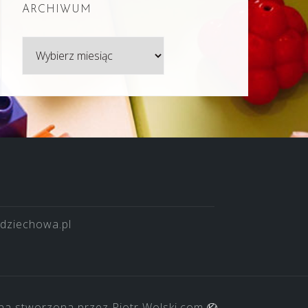
ARCHIWUM
Archiwum
dziechowa.pl
na stworzona przez
Piotr Wolski.com