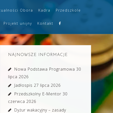
tualności Obora
Kadra
Przedszkole
Projekt unijny
Kontakt
NAJNOWSZE INFORMACJE
Nowa Podstawa Programowa
30
lipca 2026
Jadłospis
27 lipca 2026
Przedszkolny E-Mentor
30
czerwca 2026
Dyżur wakacyjny – zasady