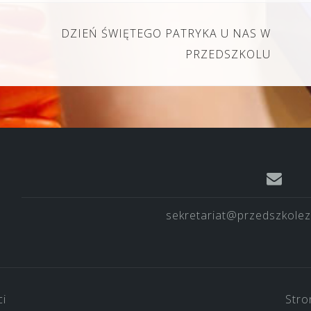
DZIEŃ ŚWIĘTEGO PATRYKA U NAS W
PRZEDSZKOLU
sekretariat@przedszkolez
ci
Stro