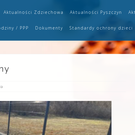
Aktualności Zdziechowa
Aktualności Pyszczyn
Ak
odziny / PPP
Dokumenty
Standardy ochrony dzieci
ny
wa