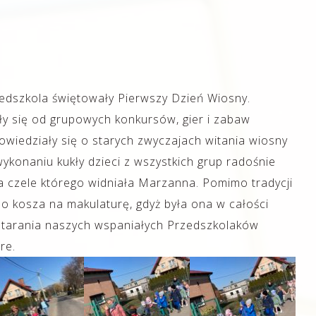
dszkola świętowały Pierwszy Dzień Wiosny.
y się od grupowych konkursów, gier i zabaw
owiedziały się o starych zwyczajach witania wiosny
ykonaniu kukły dzieci z wszystkich grup radośnie
czele którego widniała Marzanna. Pomimo tradycji
o kosza na makulaturę, gdyż była ona w całości
 starania naszych wspaniałych Przedszkolaków
re.