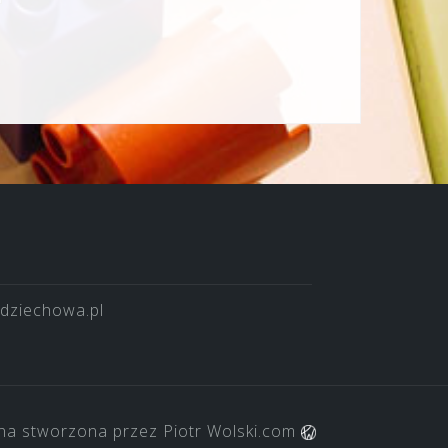
dziechowa.pl
na stworzona przez
Piotr Wolski.com