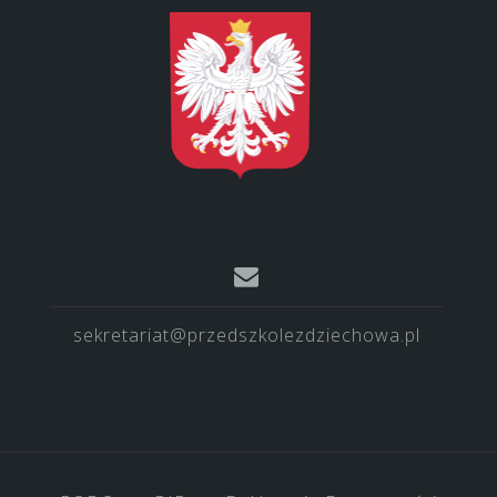
sekretariat@przedszkolezdziechowa.pl