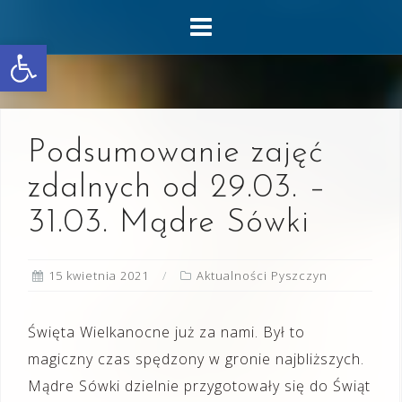
Skip
to
Otwórz pasek narzędzi
content
Podsumowanie zajęć
zdalnych od 29.03. –
31.03. Mądre Sówki
15 kwietnia 2021
Aktualności Pyszczyn
Święta Wielkanocne już za nami. Był to
magiczny czas spędzony w gronie najbliższych.
Mądre Sówki dzielnie przygotowały się do Świąt