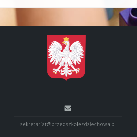
sekretariat@przedszkolezdziechowa.pl