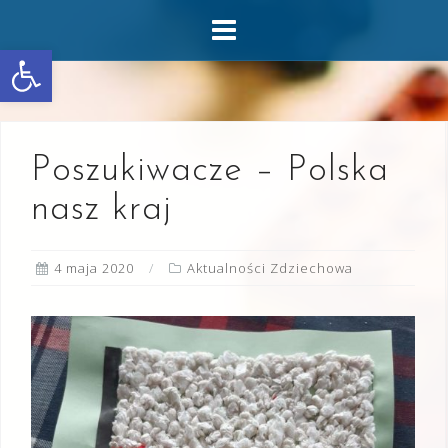
Skip
to
Otwórz pasek narzędzi
content
Poszukiwacze – Polska
nasz kraj
4 maja 2020
Aktualności Zdziechowa