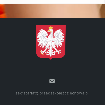
sekretariat@przedszkolezdziechowa.pl