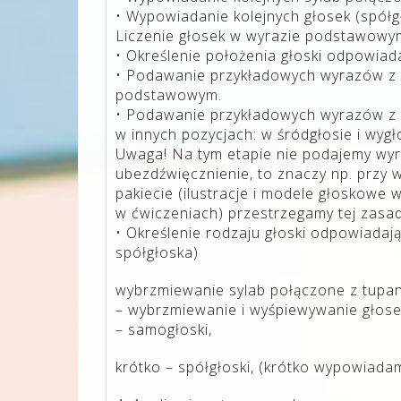
• Wypowiadanie kolejnych głosek (spółgł
Liczenie głosek w wyrazie podstawowy
• Określenie położenia głoski odpowiad
• Podawanie przykładowych wyrazów z t
podstawowym.
• Podawanie przykładowych wyrazów z 
w innych pozycjach: w śródgłosie i wygł
Uwaga! Na tym etapie nie podajemy wyra
ubezdźwięcznienie, to znaczy np. przy
pakiecie (ilustracje i modele głoskowe
w ćwiczeniach) przestrzegamy tej zasad
• Określenie rodzaju głoski odpowiadaj
spółgłoska)
wybrzmiewanie sylab połączone z tupa
– wybrzmiewanie i wyśpiewywanie głose
– samogłoski,
krótko – spółgłoski, (krótko wypowiada