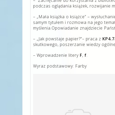
– Zachęcanie do korzystania z bibliot
podczas oglądania książek, rozwijanie m
– „Mała książka o książce” – wysłuchani
samym tytułem i rozmowa na jego temat
myślenia.Opowiadanie znajdziecie Pańs
– „Jak powstaje papier?”– praca z
KP4.7
skutkowego, poszerzanie wiedzy ogólne
– Wprowadzenie litery
F
,
f
.
Wyraz podstawowy: Farby