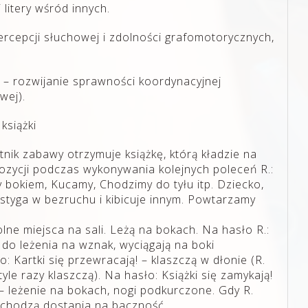
litery wśród innych.
rcepcji słuchowej i zdolności grafomotorycznych,
 – rozwijanie sprawności koordynacyjnej
wej).
książki
tnik zabawy otrzymuje książkę, którą kładzie na
pozycji podczas wykonywania kolejnych poleceń R.:
bokiem, Kucamy, Chodzimy do tyłu itp. Dziecko,
astyga w bezruchu i kibicuje innym. Powtarzamy
olne miejsca na sali. Leżą na bokach. Na hasło R.:
ą do leżenia na wznak, wyciągają na boki
: Kartki się przewracają! – klaszczą w dłonie (R.
tyle razy klaszczą). Na hasło: Książki się zamykają!
– leżenie na bokach, nogi podkurczone. Gdy R.
zechodzą dostania na baczność.