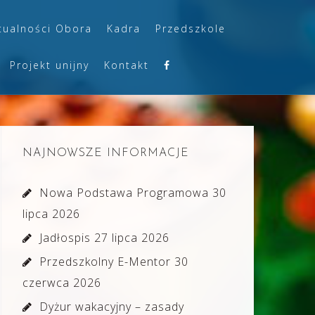
tualności Obora
Kadra
Przedszkole
Projekt unijny
Kontakt
NAJNOWSZE INFORMACJE
Nowa Podstawa Programowa
30
lipca 2026
Jadłospis
27 lipca 2026
Przedszkolny E-Mentor
30
czerwca 2026
Dyżur wakacyjny – zasady