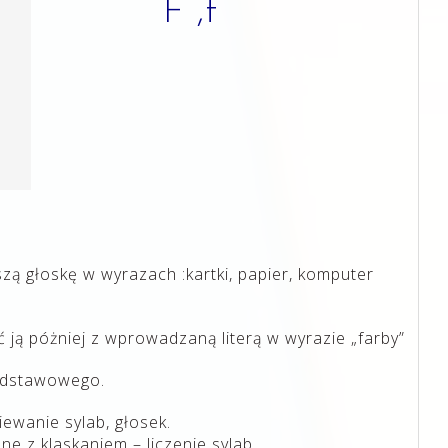
F ,f
szą głoskę w wyrazach :kartki, papier, komputer
ć ją póżniej z wprowadzaną literą w wyrazie „farby”
podstawowego.
ewanie sylab, głosek.
e z klaskaniem – liczenie sylab.