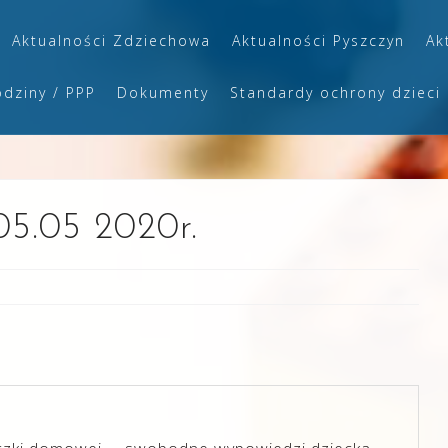
Aktualności Zdziechowa
Aktualności Pyszczyn
Ak
odziny / PPP
Dokumenty
Standardy ochrony dzieci
05.05 2020r.