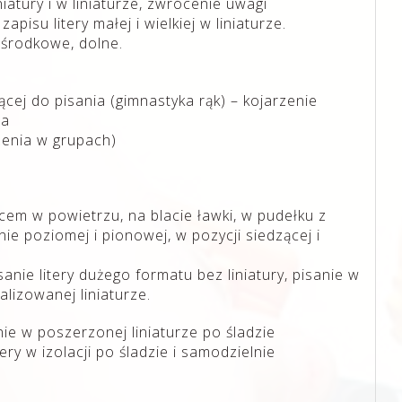
iniatury i w liniaturze, zwrócenie uwagi
pisu litery małej i wielkiej w liniaturze.
 środkowe, dolne.
cej do pisania (gimnastyka rąk) – kojarzenie
ia
czenia w grupach)
cem w powietrzu, na blacie ławki, w pudełku z
ie poziomej i pionowej, w pozycji siedzącej i
sanie litery dużego formatu bez liniatury, pisanie w
alizowanej liniaturze.
nie w poszerzonej liniaturze po śladzie
itery w izolacji po śladzie i samodzielnie