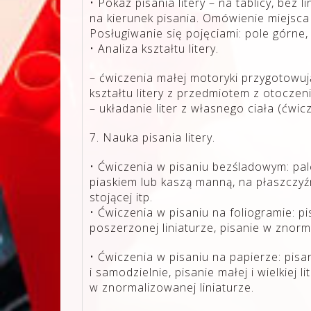
• Pokaz pisania litery – na tablicy, bez l
na kierunek pisania. Omówienie miejsca za
Posługiwanie się pojęciami: pole górne,
• Analiza kształtu litery.
– ćwiczenia małej motoryki przygotowują
kształtu litery z przedmiotem z otoczen
– układanie liter z własnego ciała (ćwi
7. Nauka pisania litery.
• Ćwiczenia w pisaniu bezśladowym: pal
piaskiem lub kaszą manną, na płaszczyźn
stojącej itp.
• Ćwiczenia w pisaniu na foliogramie: pi
poszerzonej liniaturze, pisanie w znorm
• Ćwiczenia w pisaniu na papierze: pisa
i samodzielnie, pisanie małej i wielkiej l
w znormalizowanej liniaturze.