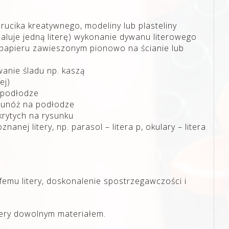
ucika kreatywnego, modeliny lub plasteliny
aluje jedną literę) wykonanie dywanu literowego
papieru zawieszonym pionowo na ścianie lub
ywanie śladu np. kaszą
ej)
a podłodze
bunóż na podłodze
krytych na rysunku
nanej litery, np. parasol – litera p, okulary – litera
emu litery, doskonalenie spostrzegawczości i
tery dowolnym materiałem.