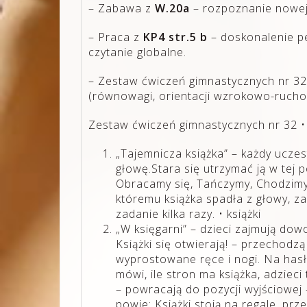
– Zabawa z
W.20a
– rozpoznanie nowej 
– Praca z
KP4 str.5 b
– doskonalenie pe
czytanie globalne.
– Zestaw ćwiczeń gimnastycznych nr 32
(równowagi, orientacji wzrokowo-rucho
Zestaw ćwiczeń gimnastycznych nr 32 • 
„Tajemnicza książka” – każdy uczes
głowę.Stara się utrzymać ją w tej 
Obracamy się, Tańczymy, Chodzimy 
któremu książka spadła z głowy, z
zadanie kilka razy. • książki
„W księgarni” – dzieci zajmują dow
Książki się otwierają! – przechodz
wyprostowane ręce i nogi. Na hasło
mówi, ile stron ma książka, adzieci 
– powracają do pozycji wyjściowej 
powie: Książki stoją na regale, pr