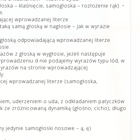
oska – klaśnięcie, samogłoska – rozłożenie rąk). •
m.
ającej wprowadzanej literze.
aką samą głoską w nagłosie – jak w wyrazie
głoską odpowiadającą wprowadzanej literze
osie.
zów z głoską w wygłosie, jeżeli następuje
 wprowadzeniu d nie podajemy wyrazów typu lód; w
 wyrazów na stronie wprowadzającej
y.
ącej wprowadzanej literze (samogłoska,
niem, uderzeniem o uda, z odkładaniem patyczków
k ze zróżnicowaną dynamiką (głośno, cicho), długo
my jedynie samogłoski nosowe – ą, ę)