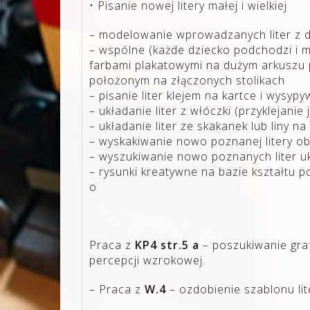
• Pisanie nowej litery małej i wielkiej
– modelowanie wprowadzanych liter z dr
– wspólne (każde dziecko podchodzi i m
farbami plakatowymi na dużym arkuszu 
położonym na złączonych stolikach
– pisanie liter klejem na kartce i wysyp
– układanie liter z włóczki (przyklejanie j
– układanie liter ze skakanek lub liny n
– wyskakiwanie nowo poznanej litery o
– wyszukiwanie nowo poznanych liter u
– rysunki kreatywne na bazie kształtu poz
o
Praca z
KP4 str.5 a
– poszukiwanie graf
percepcji wzrokowej.
– Praca z
W.4
– ozdobienie szablonu li