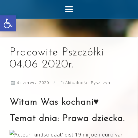
Skip
to
Otwórz pasek narzędzi
content
Pracowite Pszczółki
04.06 2020r.
4 czerwca 2020
Aktualności Pyszczyn
Witam Was kochani♥
Temat dnia: Prawa dziecka.