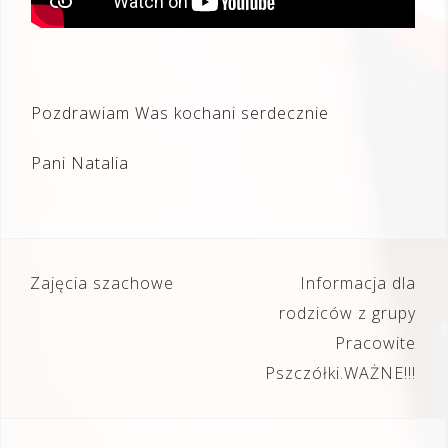
Pozdrawiam Was kochani serdecznie
Pani Natalia
Nawigacja
Zajęcia szachowe
Informacja dla
wpisu
rodziców z grupy
Pracowite
Pszczółki.WAŻNE!!!