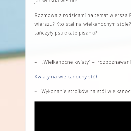
jak wiosna wesołe!
Rozmowa z rodzicami na temat wiersza.P
wierszu? Kto stał na wielkanocnym stole?
tańczyły pstrokate pisanki?
– „Wielkanocne kwiaty” – rozpoznawani
Kwiaty na wielkanocny stół
– Wykonanie stroików na stół wielkanoc