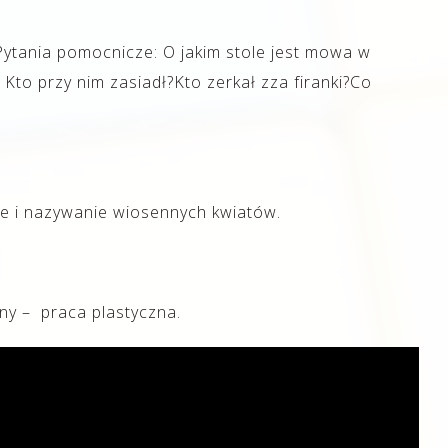
ytania pomocnicze: O jakim stole jest mowa w
 Kto przy nim zasiadł?Kto zerkał zza firanki?Co
e i nazywanie wiosennych kwiatów.
ny – praca plastyczna.