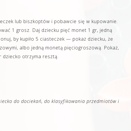
teczek lub biszkoptów i pobawcie się w kupowanie.
ać 1 grosz. Daj dziecku pięć monet 1 gr, jedną
onuj, by kupiło 5 ciasteczek — pokaż dziecku, że
zowymi, albo jedną monetą pięciogroszową. Pokaż,
r dziecko otrzyma resztą.
iecko do dociekań, do klasyfikowania przedmiotów i