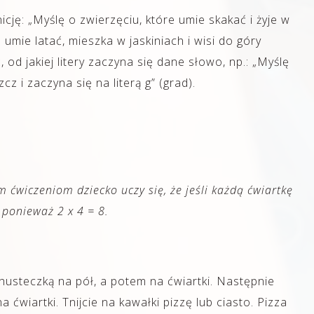
icję: „Myślę o zwierzęciu, które umie skakać i żyje w
 umie latać, mieszka w jaskiniach i wisi do góry
od jakiej litery zaczyna się dane słowo, np.: „Myślę
z i zaczyna się na literą g” (grad).
m ćwiczeniom dziecko uczy się, że jeśli każdą ćwiartkę
 ponieważ 2 x 4 = 8.
usteczką na pół, a potem na ćwiartki. Następnie
 ćwiartki. Tnijcie na kawałki pizzę lub ciasto. Pizza