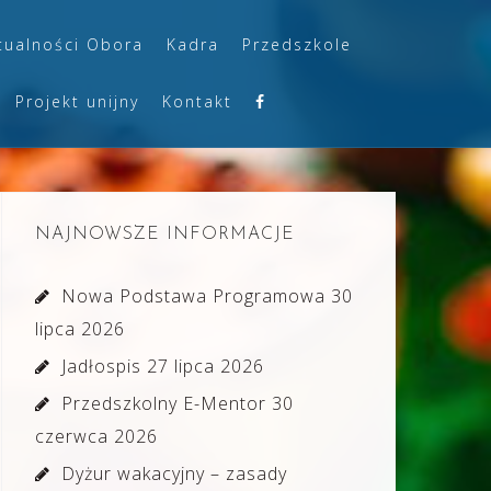
tualności Obora
Kadra
Przedszkole
Projekt unijny
Kontakt
NAJNOWSZE INFORMACJE
Nowa Podstawa Programowa
30
lipca 2026
Jadłospis
27 lipca 2026
Przedszkolny E-Mentor
30
czerwca 2026
Dyżur wakacyjny – zasady