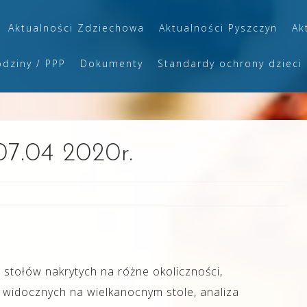
Aktualności Zdziechowa
Aktualności Pyszczyn
Ak
odziny / PPP
Dokumenty
Standardy ochrony dzieci
07.04 2020r.
 stołów nakrytych na różne okoliczności,
 widocznych na wielkanocnym stole, analiza