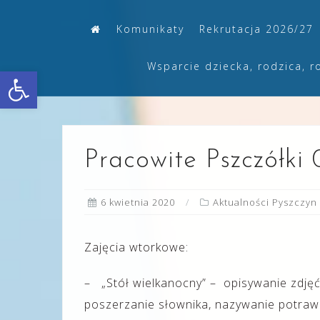
Skip
Komunikaty
Rekrutacja 2026/27
to
content
Wsparcie dziecka, rodzica, r
Otwórz pasek narzędzi
Pracowite Pszczółki 
6 kwietnia 2020
Aktualności Pyszczyn
Zajęcia wtorkowe:
– „Stół wielkanocny” – opisywanie zdjęć
poszerzanie słownika, nazywanie potraw