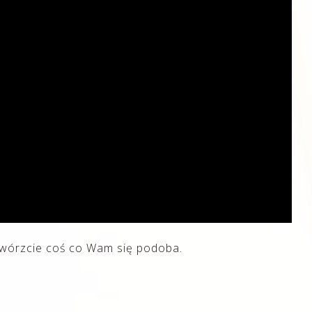
stwórzcie coś co Wam się podoba.