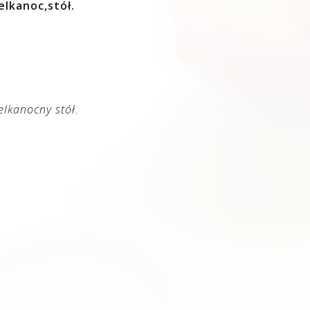
elkanoc,stół.
elkanocny stół
.