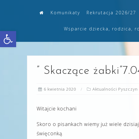
Skip
Komunikaty
Rekrutacja 2026/27
to
content
Wsparcie dziecka, rodzica, r
Otwórz pasek narzędzi
” Skaczące żabki”7.
6 kwietnia 2020
Aktualności Pyszczyn
Witajcie kochani
Skoro o pisankach wiemy już wiele dzisia
święconką.