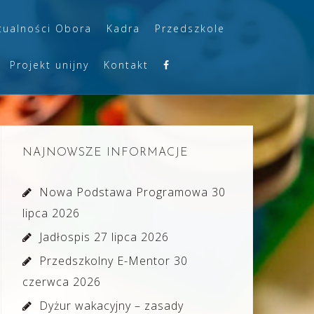
tualności Obora
Kadra
Przedszkole
Projekt unijny
Kontakt
NAJNOWSZE INFORMACJE
Nowa Podstawa Programowa
30
lipca 2026
Jadłospis
27 lipca 2026
Przedszkolny E-Mentor
30
czerwca 2026
Dyżur wakacyjny – zasady