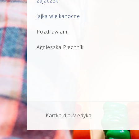
zajaczek
jajka wielkanocne
Pozdrawiam,
Agnieszka Piechnik
Nawigacja
Kartka dla Medyka
wpisu