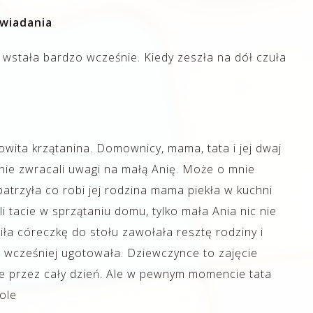
wiadania
wstała bardzo wcześnie. Kiedy zeszła na dół czuła
wita krzątanina. Domownicy, mama, tata i jej dwaj
i nie zwracali uwagi na małą Anię. Może o mnie
atrzyła co robi jej rodzina mama piekła w kuchni
li tacie w sprzątaniu domu, tylko mała Ania nic nie
iła córeczkę do stołu zawołała resztę rodziny i
 wcześniej ugotowała. Dziewczynce to zajęcie
je przez cały dzień. Ale w pewnym momencie tata
tole