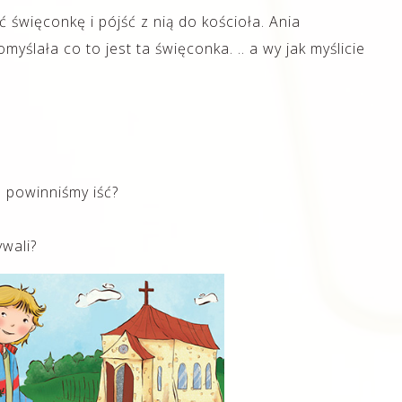
 święconkę i pójść z nią do kościoła. Ania
myślała co to jest ta święconka. .. a wy jak myślicie
m powinniśmy iść?
ywali?