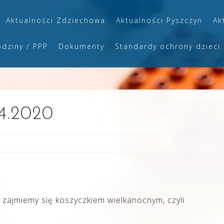
Aktualności Zdziechowa
Aktualności Pyszczyn
Ak
odziny / PPP
Dokumenty
Standardy ochrony dzieci
04.2020
j zajmiemy się koszyczkiem wielkanocnym, czyli