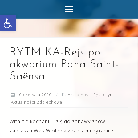
Skip
to
Otwórz pasek narzędzi
content
RYTMIKA-Rejs po
akwarium Pana Saint-
Saënsa
10 czerwca 2020
Aktualności Pyszczyn
,
Aktualności Zdziechowa
Witajcie kochani. Dziś do zabawy znów
zaprasza Was Wiolinek wraz z muzykami z