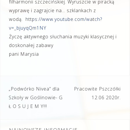
filharmonii szczecińskiej. Wyruszcie w piracką
wyprawę i zagrajcie na… szklankach z
wodą.
https://www.youtube.com/watch?
v=_bjuyqQm1NY
Życzę aktywnego słuchania muzyki klasycznej i
doskonałej zabawy
pani Marysia
Nawigacja
„Podwórko Nivea” dla
Pracowite Pszczółki
wpisu
Szkoły w Goślinowie- G
12.06 2020r.
Ł O S U J E M Y!!!