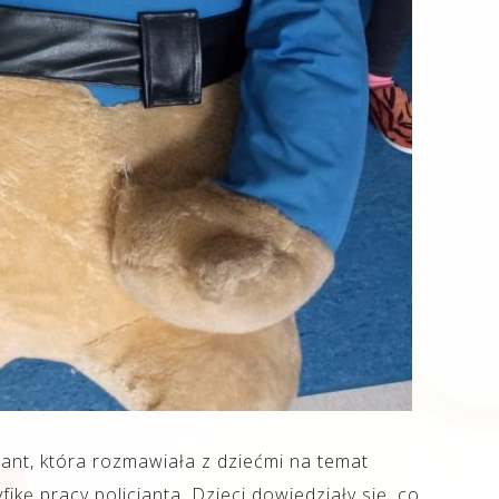
cjant, która rozmawiała z dziećmi na temat
ikę pracy policjanta. Dzieci dowiedziały się, co