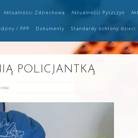
Aktualności Zdziechowa
Aktualności Pyszczyn
Ak
odziny / PPP
Dokumenty
Standardy ochrony dzieci
NIĄ POLICJANTKĄ
howa