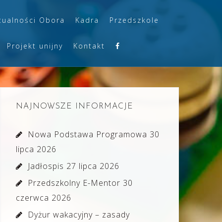
tualności Obora
Kadra
Przedszkole
Projekt unijny
Kontakt
NAJNOWSZE INFORMACJE
Nowa Podstawa Programowa
30
lipca 2026
Jadłospis
27 lipca 2026
Przedszkolny E-Mentor
30
czerwca 2026
Dyżur wakacyjny – zasady