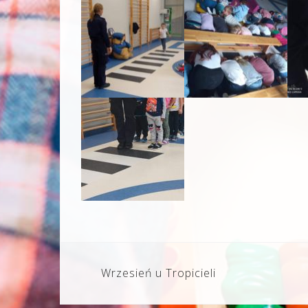
Nawigacja
Wrzesień u Tropicieli
wpisu