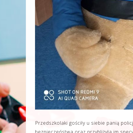
Przedszkolaki gościły u siebie panią poli
bezpieczeństwa oraz przybliżyła im specyf