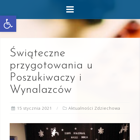
Skip
to
Otwórz pasek narzędzi
content
Świąteczne
przygotowania u
Poszukiwaczy i
Wynalazców
15 stycznia 2021
Aktualności Zdziechowa