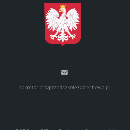
sekretariat@przedszkolezdziechowa.pl