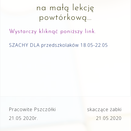
na małą lekcję
powtórkową…
Wystarczy kliknąć poniższy link.
SZACHY DLA przedszkolaków 18.05-22.05
Nawigacja
Pracowite Pszczółki
skaczące żabki
wpisu
21.05 2020r.
21.05.2020