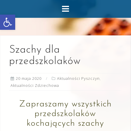
Skip
to
Otwórz pasek narzędzi
content
Szachy dla
przedszkolaków
20 maja 2020
Aktualności Pyszczyn
,
Aktualności Zdziechowa
Zapraszamy wszystkich
przedszkolaków
kochających szachy