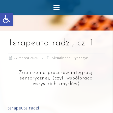
Skip
to
Otwórz pasek narzędzi
content
Terapeuta radzi, cz. 1.
27 marca 2020
Aktualności Pyszczyn
Zaburzenia procesów integracji
sensorycznej, (czyli współpraca
wszystkich zmysłów)
terapeuta radzi