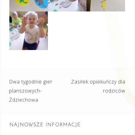
Nawigacja
Dwa tygodnie gier
Zasiłek opiekuńczy dla
wpisu
planszowych-
rodziców
Zdziechowa
NAJNOWSZE INFORMACJE