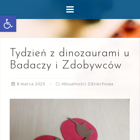
Skip
to
Otwórz pasek narzędzi
content
Tydzień z dinozaurami u
Badaczy i Zdobywców
8 marca 2020
Aktualności Zdziechowa