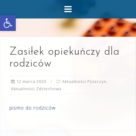
Skip
to
Otwórz pasek narzędzi
content
Zasiłek opiekuńczy dla
rodziców
12 marca 2020
Aktualności Pyszczyn
,
Aktualności Zdziechowa
pismo do rodziców