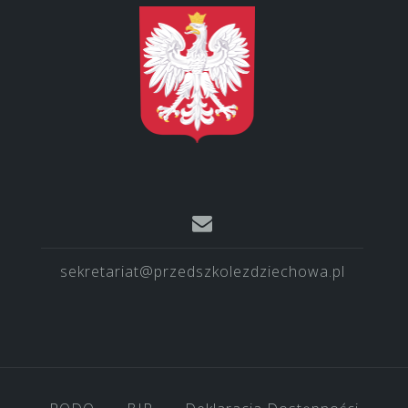
sekretariat@przedszkolezdziechowa.pl