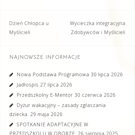
Nawigacja
Dzień Chłopca u
Wycieczka integracyjna
wpisu
Myślicieli
Zdobywców i Myślicieli
NAJNOWSZE INFORMACJE
Nowa Podstawa Programowa
30 lipca 2026
Jadłospis
27 lipca 2026
Przedszkolny E-Mentor
30 czerwca 2026
Dyżur wakacyjny – zasady zgłaszania
dziecka.
29 maja 2026
SPOTKANIE ADAPTACYJNE W
PRZEDSZKOLU W OBORZE.
26 sierpnia 2025