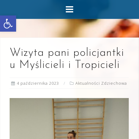
Skip
to
Otwórz pasek narzędzi
content
Wizyta pani policjantki
u Myślicieli i Tropicieli
4 października 2023
Aktualności Zdziechowa