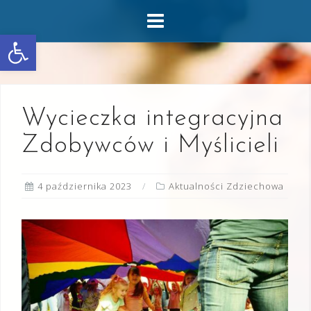
Skip
to
Otwórz pasek narzędzi
content
Wycieczka integracyjna
Zdobywców i Myślicieli
4 października 2023
Aktualności Zdziechowa