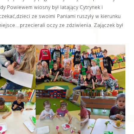
dy.Powiewem wiosny był latający Cytrynek i
zekać,dzieci ze swoimi Paniami ruszyły w kierunku
ejsce….przecierali oczy ze zdziwienia. Zajączek był