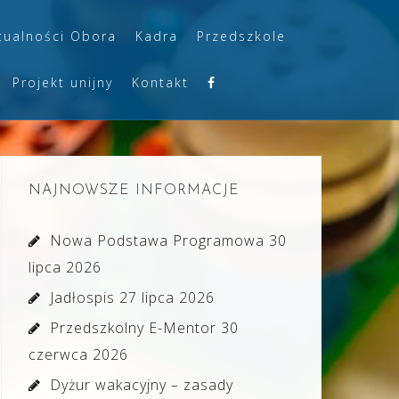
tualności Obora
Kadra
Przedszkole
Projekt unijny
Kontakt
NAJNOWSZE INFORMACJE
Nowa Podstawa Programowa
30
lipca 2026
Jadłospis
27 lipca 2026
Przedszkolny E-Mentor
30
czerwca 2026
Dyżur wakacyjny – zasady