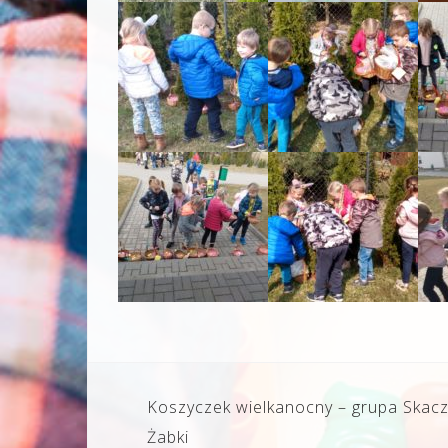
Nawigacja
Koszyczek wielkanocny – grupa Skac
wpisu
Żabki