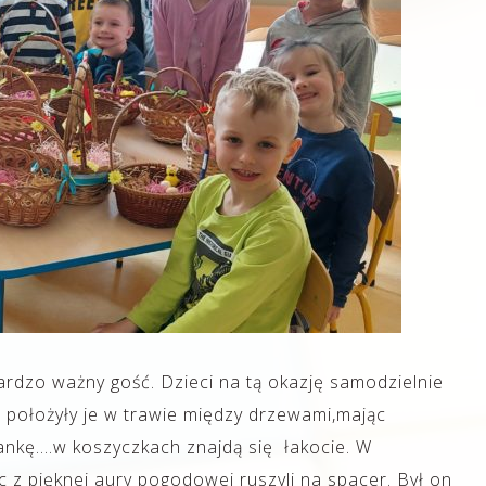
ł bardzo ważny gość. Dzieci na tą okazję samodzielnie
 położyły je w trawie między drzewami,mając
iankę….w koszyczkach znajdą się łakocie. W
c z pięknej aury pogodowej ruszyli na spacer. Był on