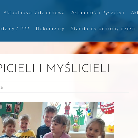
Aktualności Zdziechowa
Aktualności Pyszczyn
Ak
odziny / PPP
Dokumenty
Standardy ochrony dzieci
CIELI I MYŚLICIELI
wa