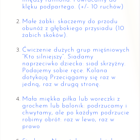
między ramiona. Powracamy do
klęku podpartego. (+/- 10 ruchów)
Małe żabki: skaczemy do przodu
obunóż z głębokiego przysiadu (10
żabich skoków).
Ćwiczenie dużych grup mięśniowych
“Kto silniejszy”. Siadamy
naprzeciwko dziecka: siad skrzyżny.
Podajemy sobie ręce. Kolana
dotykają Przeciągamy się raz w
jedną, raz w drugą stronę.
Mała miękka piłka lub woreczki z
grochem lub balonik: podrzucamy i
chwytamy, ale po każdym podrzucie
robimy obrót: raz w lewo, raz w
prawo