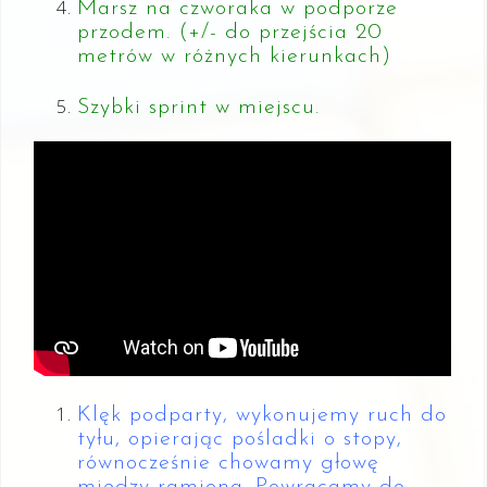
Marsz na czworaka w podporze
przodem. (+/- do przejścia 20
metrów w różnych kierunkach)
Szybki sprint w miejscu.
Klęk podparty, wykonujemy ruch do
tyłu, opierając pośladki o stopy,
równocześnie chowamy głowę