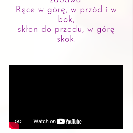
zabawa.
Ręce w górę, w przód i w
bok,
skłon do przodu, w górę
skok.