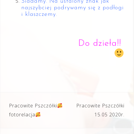
Siadamy. Na ustalony znak jak
najszybciej podrywamy się z podłogi
i klaszczemy.
Do dzieła!!
Nawigacja
Pracowite Pszczółki
Pracowite Pszczółki
wpisu
fotorelacja
15.05 2020r.