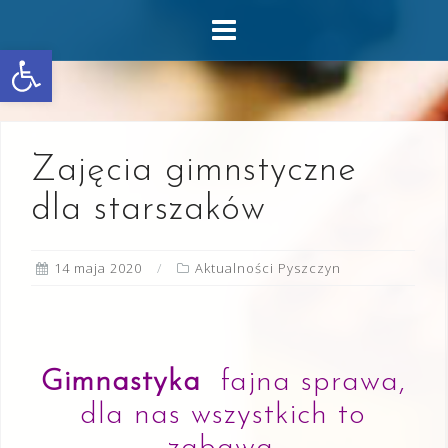
Skip
to
Otwórz pasek narzędzi
content
Zajęcia gimnstyczne
dla starszaków
14 maja 2020
Aktualności Pyszczyn
Gimnastyka
fajna sprawa,
dla nas wszystkich to