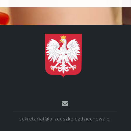
sekretariat@przedszkolezdziechowa.pl