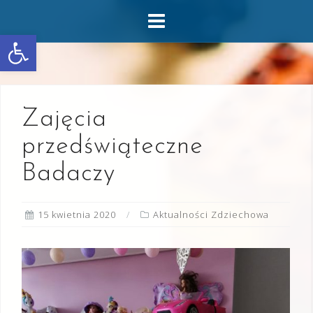
Skip
to
Otwórz pasek narzędzi
content
Zajęcia
przedświąteczne
Badaczy
15 kwietnia 2020
Aktualności Zdziechowa