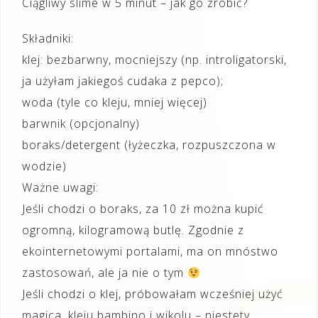
Ciągliwy slime w 5 minut – jak go zrobić?
Składniki:
klej: bezbarwny, mocniejszy (np. introligatorski,
ja użyłam jakiegoś cudaka z pepco);
woda (tyle co kleju, mniej więcej)
barwnik (opcjonalny)
boraks/detergent (łyżeczka, rozpuszczona w
wodzie)
Ważne uwagi:
Jeśli chodzi o boraks, za 10 zł można kupić
ogromną, kilogramową butlę. Zgodnie z
ekointernetowymi portalami, ma on mnóstwo
zastosowań, ale ja nie o tym
Jeśli chodzi o klej, próbowałam wcześniej użyć
magica, kleju bambino i wikolu – niestety,