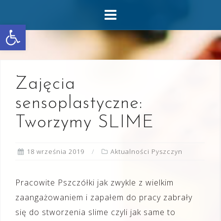
Skip
to
Otwórz pasek narzędzi
content
Zajęcia
sensoplastyczne:
Tworzymy SLIME
18 września 2019
Aktualności Pyszczyn
Pracowite Pszczółki jak zwykle z wielkim
zaangażowaniem i zapałem do pracy zabrały
się do stworzenia slime czyli jak same to