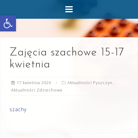
Skip
to
Otwórz pasek narzędzi
content
Zajęcia szachowe 15-17
kwietnia
17 kwietnia 2020
Aktualności Pyszczyn
,
Aktualności Zdziechowa
szachy