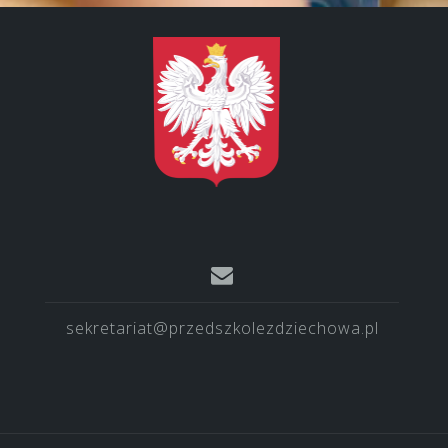
sekretariat@przedszkolezdziechowa.pl