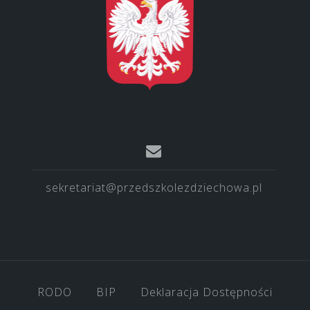
sekretariat@przedszkolezdziechowa.pl
RODO
BIP
Deklaracja Dostępności