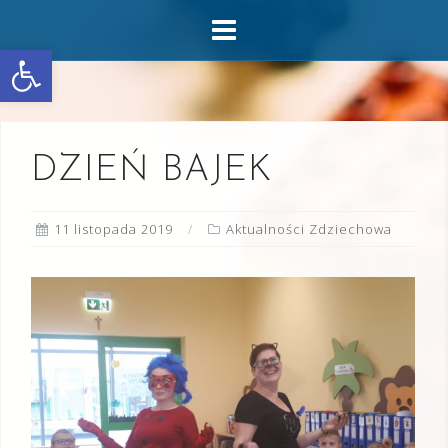
Skip
to
Otwórz pasek narzędzi
content
DZIEŃ BAJEK
11 listopada 2019
Aktualności Zdziechowa