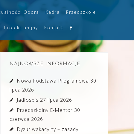
tualności Obora
Kadra
Przedszkole
Projekt unijny
Kontakt
NAJNOWSZE INFORMACJE
Nowa Podstawa Programowa
30
lipca 2026
Jadłospis
27 lipca 2026
Przedszkolny E-Mentor
30
czerwca 2026
Dyżur wakacyjny – zasady