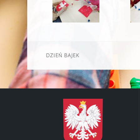
Nawigacja
DZIEŃ BAJEK
wpisu