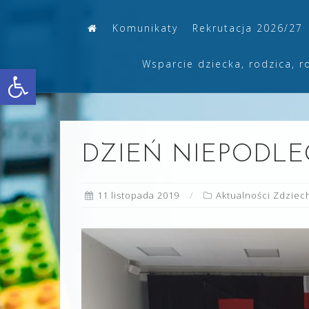
Skip
Komunikaty
Rekrutacja 2026/27
to
content
Wsparcie dziecka, rodzica, r
Otwórz pasek narzędzi
DZIEŃ NIEPODLE
11 listopada 2019
Aktualności Zdzie