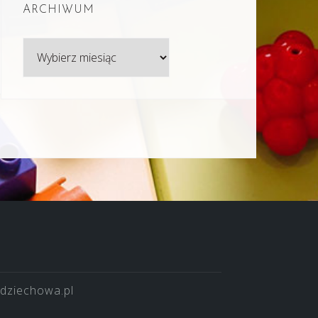
ARCHIWUM
Archiwum
dziechowa.pl