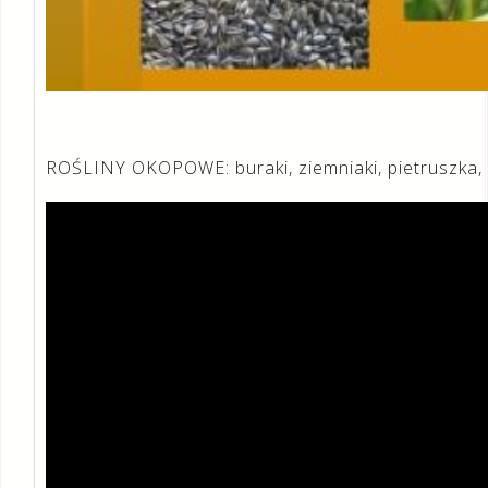
ROŚLINY OKOPOWE: buraki, ziemniaki, pietruszka, 