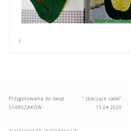
Nawigacja
Przygotowania do świąt
” skaczące żabki”
wpisu
STARSZAKÓW
15.04.2020