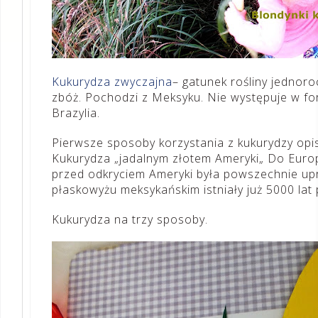
Kukurydza zwyczajna
– gatunek rośliny jednoro
zbóż. Pochodzi z Meksyku. Nie występuje w for
Brazylia.
Pierwsze sposoby korzystania z kukurydzy opis
Kukurydza
„
jadalnym złotem Ameryki
„
Do Europ
przed odkryciem Ameryki była powszechnie up
płaskowyżu meksykańskim istniały już 5000 lat 
Kukurydza na trzy sposoby.