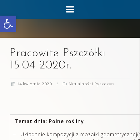
Skip
to
Otwórz pasek narzędzi
content
Pracowite Pszczółki
15.04 2020r.
14 kwietnia 2020
Aktualności Pyszczyn
Temat dnia: Polne rośliny
– Układanie kompozycji z mozaiki geometrycznej(z 