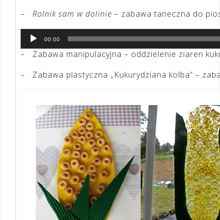
–
Rolnik sam w dolinie
– zabawa taneczna do pios
Odtwarzacz
00:00
plików
– Zabawa manipulacyjna – oddzielenie ziaren kuk
dźwiękowych
– Zabawa plastyczna „Kukurydziana kolba” – zab