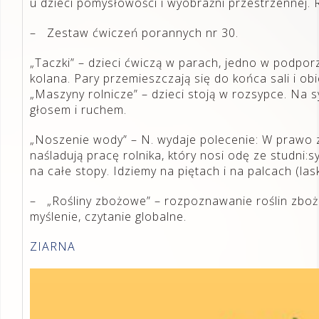
u dzieci pomysłowości i wyobraźni przestrzennej. R
– Zestaw ćwiczeń porannych nr 30.
„Taczki” – dzieci ćwiczą w parach, jedno w podpor
kolana. Pary przemieszczają się do końca sali i ob
„Maszyny rolnicze” – dzieci stoją w rozsypce. Na s
głosem i ruchem.
„Noszenie wody” – N. wydaje polecenie: W prawo zw
naśladują pracę rolnika, który nosi odę ze studni
na całe stopy. Idziemy na piętach i na palcach (las
– „Rośliny zbożowe” – rozpoznawanie roślin zbożow
myślenie, czytanie globalne.
ZIARNA