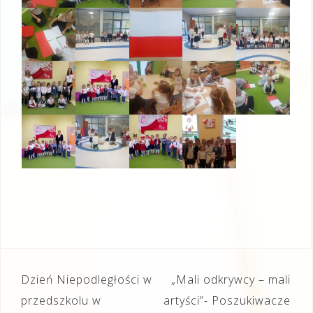
Nawigacja
Dzień Niepodległości w
„Mali odkrywcy – mali
wpisu
przedszkolu w
artyści”- Poszukiwacze