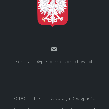
sekretariat@przedszkolezdziechowa.pl
RODO
BIP
Deklaracja Dostępności