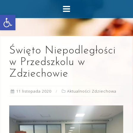
Skip
to
Otwórz pasek narzędzi
content
Święto Niepodległości
w Przedszkolu w
Zdziechowie
11 listopada 2020
Aktualności Zdziechowa