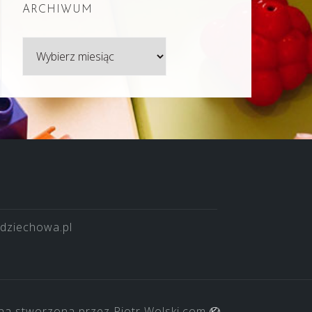
ARCHIWUM
Archiwum
dziechowa.pl
na stworzona przez
Piotr Wolski.com