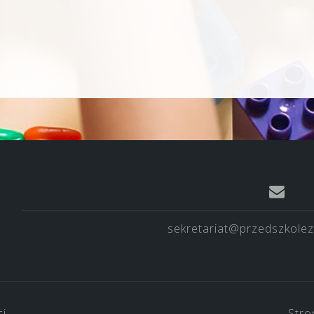
sekretariat@przedszkolez
ci
Stro