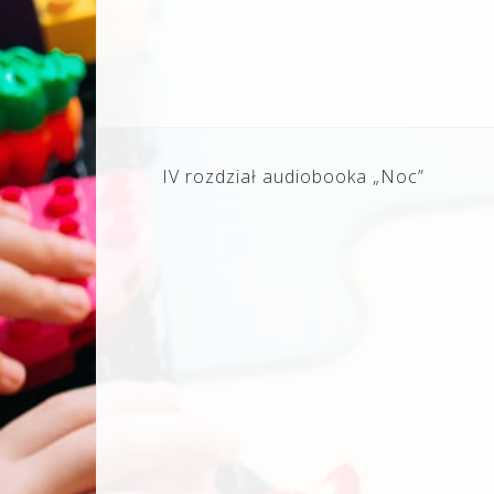
Nawigacja
IV rozdział audiobooka „Noc”
wpisu