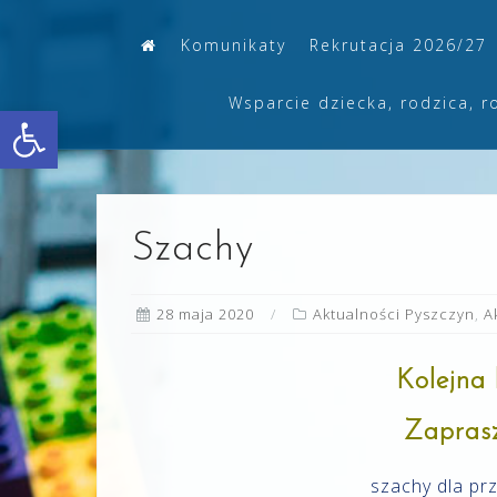
Skip
Komunikaty
Rekrutacja 2026/27
to
content
Wsparcie dziecka, rodzica, r
Otwórz pasek narzędzi
Szachy
28 maja 2020
Aktualności Pyszczyn
,
A
Kolejna 
Zaprasz
szachy dla pr