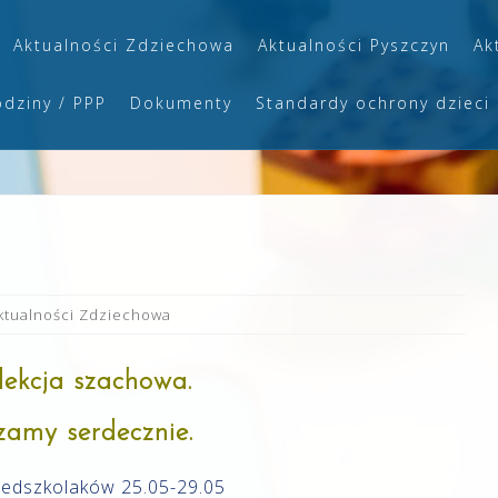
Aktualności Zdziechowa
Aktualności Pyszczyn
Ak
odziny / PPP
Dokumenty
Standardy ochrony dzieci
ktualności Zdziechowa
lekcja szachowa.
amy serdecznie.
zedszkolaków 25.05-29.05