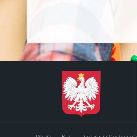
RODO
BIP
Deklaracja Dostępnoś