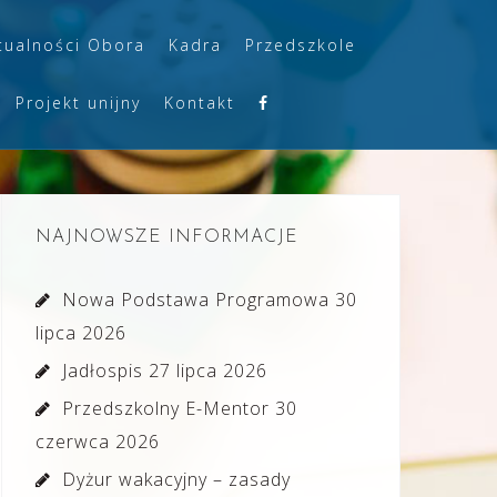
tualności Obora
Kadra
Przedszkole
Projekt unijny
Kontakt
NAJNOWSZE INFORMACJE
Nowa Podstawa Programowa
30
lipca 2026
Jadłospis
27 lipca 2026
Przedszkolny E-Mentor
30
czerwca 2026
Dyżur wakacyjny – zasady