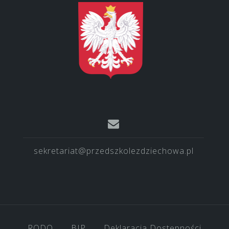
sekretariat@przedszkolezdziechowa.pl
RODO
BIP
Deklaracja Dostępności